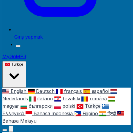
Giriş yapmak
MyGoMP3
Türkçe
English
Deutsch
français
español
Nederlands
italiano
hrvatski
română
magyar
български
polski
Türkçe
Ελληνικά
Bahasa Indonesia
Filipino
हिन्दी
Bahasa Melayu