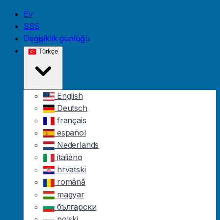
Skip to main content
Ev
SSS
Değişiklik günlüğü
Türkçe
English
Deutsch
français
español
Nederlands
italiano
hrvatski
română
magyar
български
polski